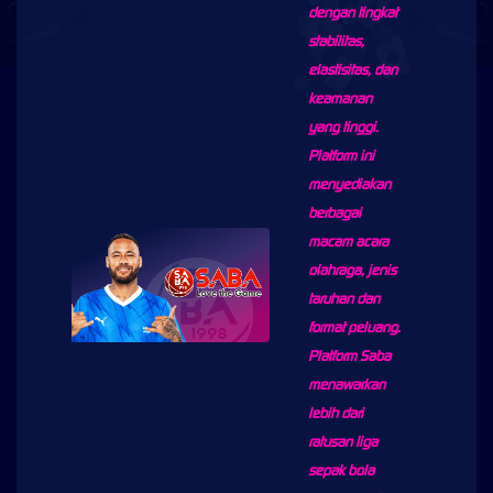
dengan tingkat
stabilitas,
elastisitas, dan
keamanan
yang tinggi.
Platform ini
menyediakan
berbagai
macam acara
olahraga, jenis
taruhan dan
format peluang.
Platform Saba
menawarkan
lebih dari
ratusan liga
sepak bola