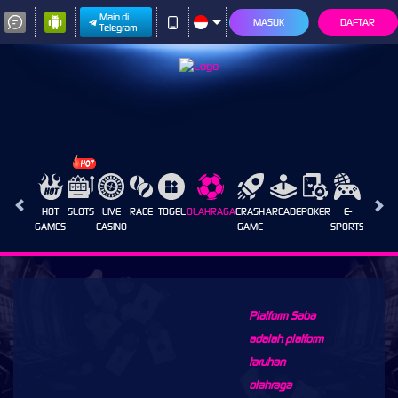
Main di
MASUK
DAFTAR
Telegram
HOT
SLOTS
LIVE
RACE
TOGEL
OLAHRAGA
CRASH
ARCADE
POKER
E-
SABUN
GAMES
CASINO
GAME
SPORTS
AYAM
Platform Saba
adalah platform
taruhan
olahraga