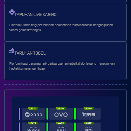
TARUHAN LIVE KASINO
Platform Pilihan bagi perusahaan-perusahaan terbaik di dunia, dengan pilihan
variasi game terbanyak
TARUHAN TOGEL
Platform togel yang menarik dari perusahan terbaik di dunia yang menawarkan
hadiah kemenangan besar