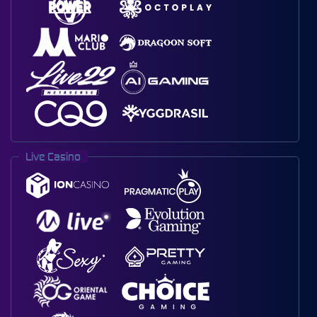
Live Casino