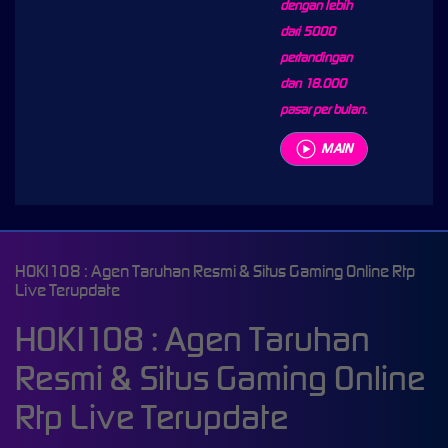
dengan lebih
dari 5000
pertandingan
dan 18.000
pasar per bulan.
MAIN
HOKI108 : Agen Taruhan Resmi & Situs Gaming Online Rtp
Live Terupdate
HOKI108 : Agen Taruhan
Resmi & Situs Gaming Online
Rtp Live Terupdate