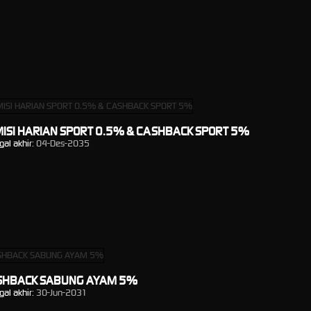
ISI HARIAN SPORT 0.5% & CASHBACK SPORT 5%
gal akhir:
04-Des-2035
SHBACK SABUNG AYAM 5%
gal akhir:
30-Jun-2031