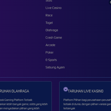
Slots
Live Casino
Race
Togel
Olahraga
Crash Game
Arcade
Poker
E-Sports
Sabung Ayam
RUHAN OLAHRAGA
TARUHAN LIVE KASINO
ook Gaming Platform Terbaik
Platform Pilihan bagi perusahaan-perusa
kan lebih banyak game, odds yang lebih
terbaik di dunia, dengan pilihan variasi g
 dan menyediakan pilihan yang lebih
terbanyak