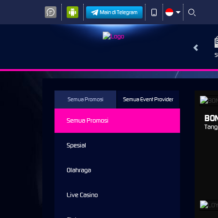
Main di Telegram
HOT GAMES
S
Semua Promosi
Semua Event Provider
BON
Semua Promosi
Tang
Spesial
Olahraga
Live Casino