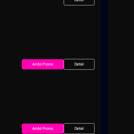
Ambil Promo
Detail
Ambil Promo
Detail