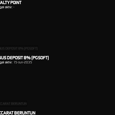
ALTY POINT
gal akhir:
-
US DEPOSIT 8% (PGSOFT)
gal akhir:
15-Jun-2035
CCARAT BERUNTUN