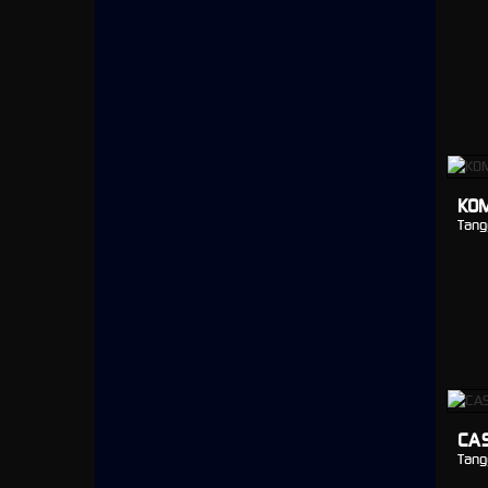
KOM
Tang
CA
Tang