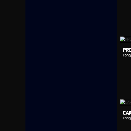
PRO
Tang
CA
Tang