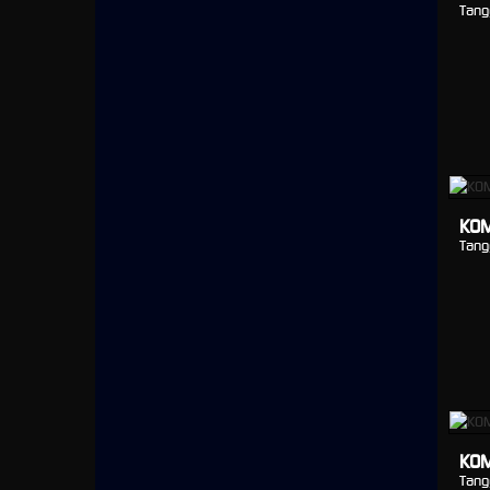
Tang
KOM
Tang
KOM
Tang