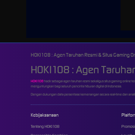
HOKI108 : Agen Taruhan Resmi & Situs Gaming On
HOKI108 : Agen Taruhan
HOKI108
hadir sebagai agen taruhan resmi sekaligus situs gaming online t
menguntungkan bagi seluruh pencinta hiburan digital di Indonesia.
Dengan dukungan data persentase kemenangan secara real-time dan analis
Kebijaksanaan
Platfor
Tentang HOKI108
Promosi