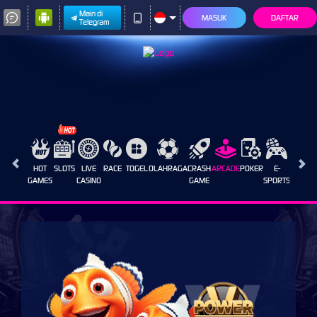
Main di
MASUK
DAFTAR
Telegram
HOT
SLOTS
LIVE
RACE
TOGEL
OLAHRAGA
CRASH
ARCADE
POKER
E-
SABUN
GAMES
CASINO
GAME
SPORTS
AYAM