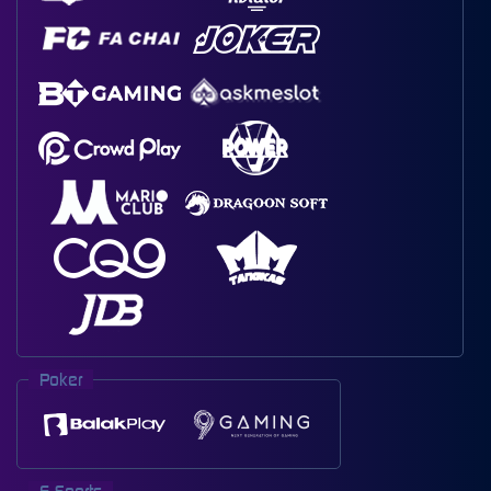
Poker