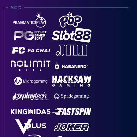
Slots