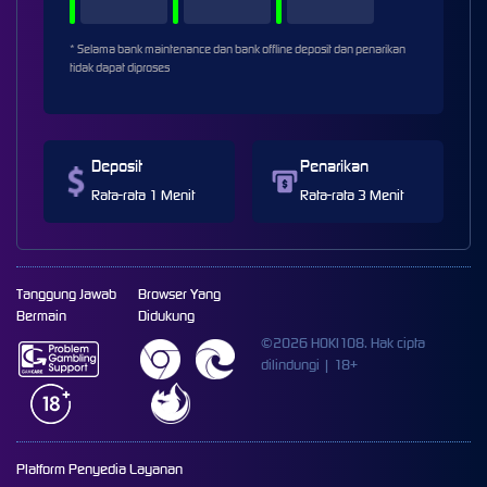
* Selama bank maintenance dan bank offline deposit dan penarikan
tidak dapat diproses
Deposit
Penarikan
Rata-rata 1 Menit
Rata-rata 3 Menit
Tanggung Jawab
Browser Yang
Bermain
Didukung
©2026 HOKI108. Hak cipta
dilindungi | 18+
Platform Penyedia Layanan