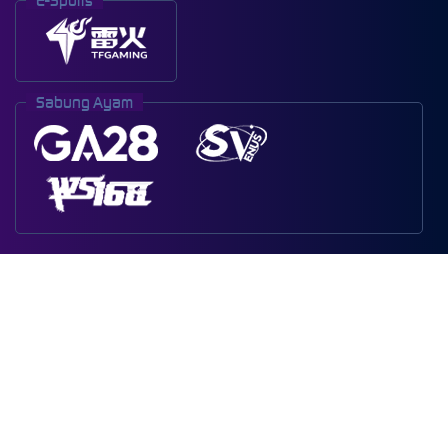
E-Sports
Sabung Ayam