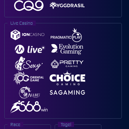
Live Casino
Race
Togel