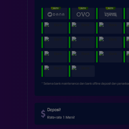
* Selama bank maintenance dan bank offline deposit dan penarikan
Deposit
Rata-rata 1 Menit