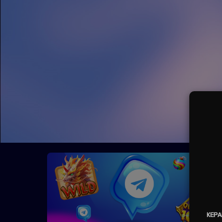
jetroma****a
IDR
2,433,250.00
Mahjong Wins Triple Pot
baba****2
IDR
2,122,220.00
Gates of Olympus 1000
co****9
IDR
1,960,000.00
Gates of Olympus™
jetroma****a
IDR
1,908,000.00
Mahjong Wins Triple Pot
a***k
IDR
1,782,800.00
Mahjong Wins Triple Pot
KEPA