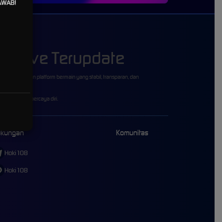
AWAB!
tp Live Terupdate
en menyediakan platform bermain yang stabil, transparan, dan
 bijak dan percaya diri.
kungan
Komunitas
Hoki108
Hoki108