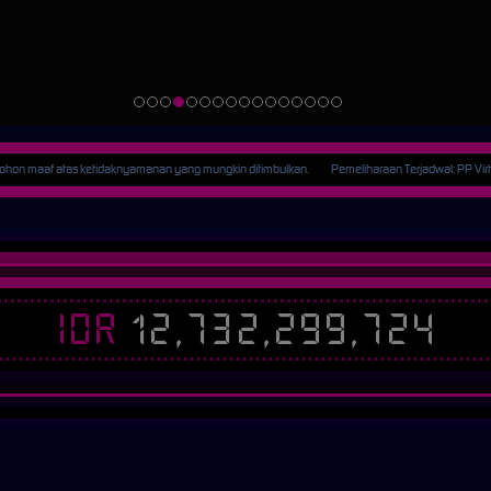
f atas ketidaknyamanan yang mungkin ditimbulkan.
Pemeliharaan Terjadwal: PP Virtual Spor
IDR
12,732,299,724