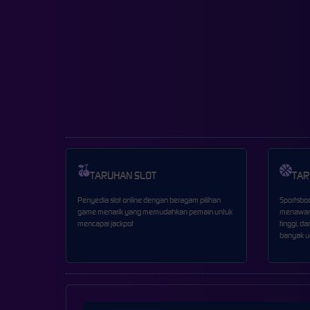
TARUHAN SLOT
TAR
Penyedia slot online dengan beragam pilihan
Sportsboo
game menarik yang memudahkan pemain untuk
menawark
mencapai jackpot
tinggi, d
banyak u