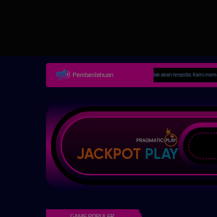
Pemberitahuan
3.17 sampai 15.00.00. Selama waktu ini, CQ9 permainan tidak akan tersedia. Kami memohon maa
JACKPOT
PLAY
GAME POPULER