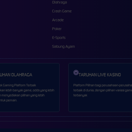
Olahraga
Crash Game
Arcade
Poker
E-Sports
Sabung Ayam
UHAN OLAHRAGA
TARUHAN LIVE KASINO
k Gaming Platform Terbaik
Platform Pilihan bagi perusahaan-perusah
an lebih banyak game, odds yang lebih
terbaik di dunia, dengan pilihan variasi gam
an menyediakan pilihan yang lebih
terbanyak
ntuk pemain.