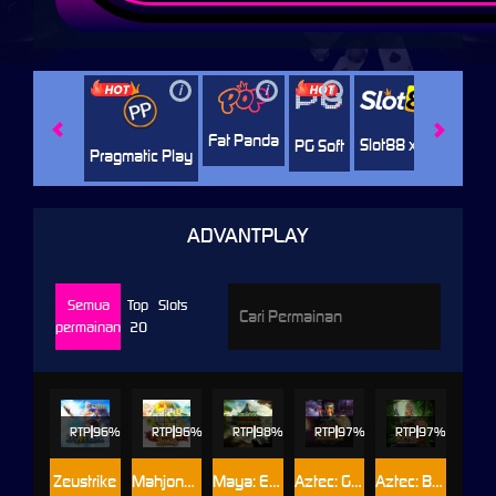
i
i
i
i
i
Facha
Fat Panda
Slot88 x PP
PG Soft
Pragmatic Play
ADVANTPLAY
Semua
Top
Slots
permainan
20
RTP
96%
RTP
96%
RTP
98%
RTP
97%
RTP
97%
Zeustrike
Mahjong Roar
Maya: Elemental Totem
Aztec: Gold Temple
Aztec: Bonus Hunt 2