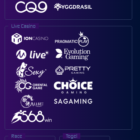
Live Casino
Race
Togel