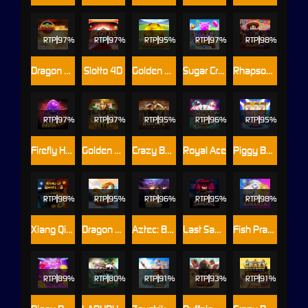
RTP
97%
RTP
97%
RTP
95%
RTP
97%
RTP
98%
Dragon Chi’s Quest
Slotto 4D
Golden Football
Sugar Crush
Rhapsody of Muertos
RTP
97%
RTP
97%
RTP
95%
RTP
96%
RTP
95%
Firefly Hunter
Golden Egypt
Crazy Bounty
Royal Ace
Piggy Bank Gold
RTP
98%
RTP
95%
RTP
96%
RTP
95%
RTP
98%
Xiang Qi Ways 2
Dragon Chi's Quest 2
Aztec: Bonus Hunt
Last Samurai
Fish Prawn Crab Bonanza
RTP
89%
RTP
80%
RTP
91%
RTP
93%
RTP
91%