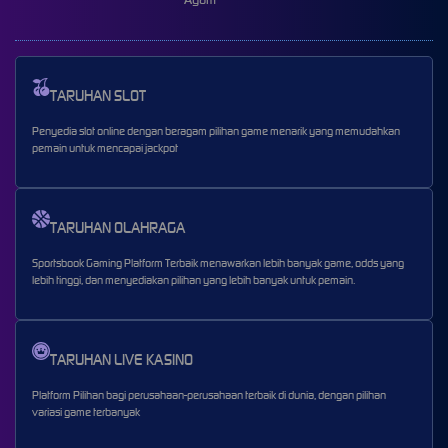
TARUHAN SLOT
Penyedia slot online dengan beragam pilihan game menarik yang memudahkan
pemain untuk mencapai jackpot
TARUHAN OLAHRAGA
Sportsbook Gaming Platform Terbaik menawarkan lebih banyak game, odds yang
lebih tinggi, dan menyediakan pilihan yang lebih banyak untuk pemain.
TARUHAN LIVE KASINO
Platform Pilihan bagi perusahaan-perusahaan terbaik di dunia, dengan pilihan
variasi game terbanyak