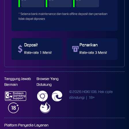
* Selama bank maintenance dan bank offline deposit dan penarikan
tidak dapat diproses
Deposit
Penarikan
Rata-rata 1 Menit
Rata-rata 3 Menit
Tanggung Jawab
Browser Yang
Bermain
Didukung
©2026 HOKI108. Hak cipta
dilindungi | 18+
Platform Penyedia Layanan