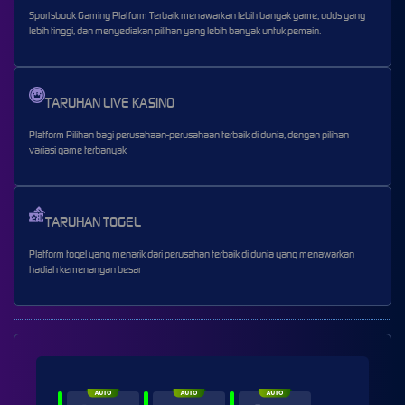
Sportsbook Gaming Platform Terbaik menawarkan lebih banyak game, odds yang
lebih tinggi, dan menyediakan pilihan yang lebih banyak untuk pemain.
TARUHAN LIVE KASINO
Platform Pilihan bagi perusahaan-perusahaan terbaik di dunia, dengan pilihan
variasi game terbanyak
TARUHAN TOGEL
Platform togel yang menarik dari perusahan terbaik di dunia yang menawarkan
hadiah kemenangan besar