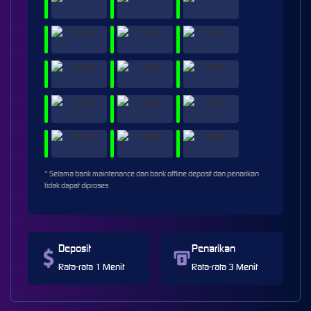
* Selama bank maintenance dan bank offline deposit dan penarikan
tidak dapat diproses
Deposit
Penarikan
Rata-rata 1 Menit
Rata-rata 3 Menit