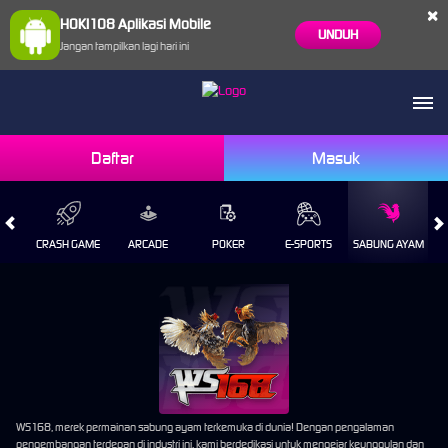
×
HOKI108 Aplikasi Mobile
UNDUH
Jangan tampilkan lagi hari ini
Daftar
Masuk
AGA
CRASH GAME
ARCADE
POKER
E-SPORTS
SABUNG AYAM
WS168, merek permainan sabung ayam terkemuka di dunia! Dengan pengalaman
pengembangan terdepan di industri ini, kami berdedikasi untuk mengejar keunggulan dan