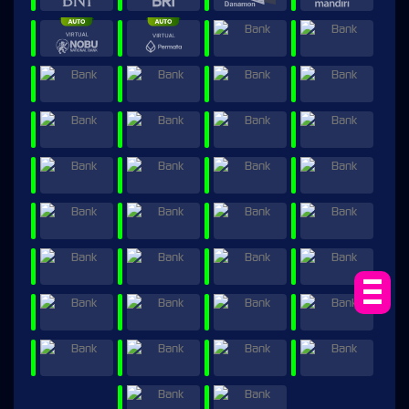
Tap Saya!