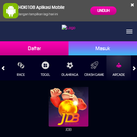
×
HOKI108 Aplikasi Mobile
UNDUH
Jangan tampilkan lagi hari ini
Daftar
Masuk
SINO
RACE
TOGEL
OLAHRAGA
CRASH GAME
ARCADE
JDB