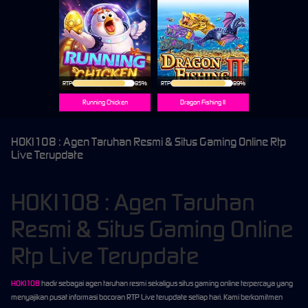
RTP
85%
RTP
89%
Running Chicken
Dragon Fishing II
HOKI108 : Agen Taruhan Resmi & Situs Gaming Online Rtp
Live Terupdate
HOKI108 : Agen Taruhan
Resmi & Situs Gaming Online
Rtp Live Terupdate
HOKI108
hadir sebagai agen taruhan resmi sekaligus situs gaming online terpercaya yang
menyajikan pusat informasi bocoran RTP Live terupdate setiap hari. Kami berkomitmen